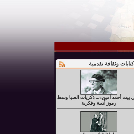
كتابات وثقافة تقدمية
 بيت أحمد أمين»... ذكريات الصبا وسط
رموز أدبية وفكرية