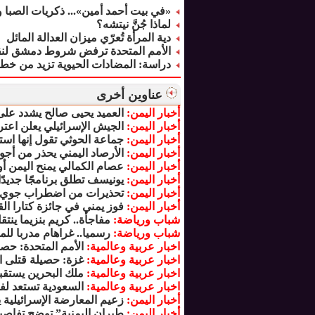
«في بيت أحمد أمين»... ذكريات الصبا 
لماذا جُنَّ نيتشه؟
دية المرأة تُعرّي ميزان العدالة المائل
الأمم المتحدة ترفض شروط دمشق لنق
دراسة: المضادات الحيوية تزيد من خطر الإ
عناوين أخرى
أخبار اليمن:
العميد يحيى صالح يشدد على 
أخبار اليمن:
الجيش الإسرائيلي يعلن اعت
أخبار اليمن:
جماعة الحوثي تقول إنها ا
أخبار اليمن:
الأرصاد اليمني يحذر من أج
أخبار اليمن:
عصام الكمالي يمنح اليمن أول
أخبار اليمن:
يونيسف تطلق برنامجًا جديدً
أخبار اليمن:
تحذيرات من اضطراب جوي 
أخبار اليمن:
فوز يمني في جائزة كتارا ا
شباب ورياضة:
مفاجأة.. كريم بنزيما ينت
شباب ورياضة:
رسميا.. غراهام مدربا لل
اخبار عربية وعالمية:
الأمم المتحدة: حص
اخبار عربية وعالمية:
غزة: حصيلة قتلى الق
اخبار عربية وعالمية:
ملك البحرين يستقب
اخبار عربية وعالمية:
السعودية تستعد لف
أخبار اليمن:
زعيم المعارضة الإسرائيلية
أخبار اليمن:
طيران اليمنية” توضح تفاصيل