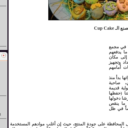
Cup Cake
" في مجمع
ما يدفعهم
إلى مكان
اد وتجهيز
ات أمامهم
ها بدأ منذ
ي، صاحبة
اية قديمة
نا (حفظها
شا دخولها
ن ما ينقص
صاً في ظل
ي
لى المحافظة على جودة المنتج، حيث إن أغلب موادهم المستخدمة