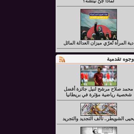
لماذا جُنَّ نيتشه؟
دية المرأة تُعرّي ميزان العدالة المائل
وجوه تقدمية
محمد صلاح مرشح لنيل جائزة أفضل
شخصية رياضية مؤثرة في بريطانيا
حيى الشويطر.. تآلف التجديد والتجريد