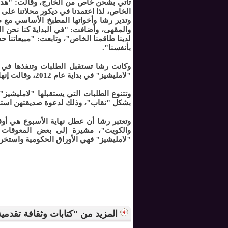
تأتي بشحن خاص من الخارج، وقالت: "هدفنا
الخاص، لذا اعتمدنا في ديكور محلاتنا على د
وتدير رشا وأخواتها المطبخ الأساسي مع 
والمقهى، وأضافت: "في البداية كنا نحن ا
لدينا طاقمنا الخاص"، وتابعت: "مبيعاتن
بأنفسنا".
وكانت رشا تستقبل الطلبات وتنفذها في م
"لامليشيز" في بداية عام 2012، وقالت إنها تنتج 4 أضعاف الكمية التي كانت تنتجها من مطبخ المنزل.
وتتنوع الطلبات التي يستقبلها "لامليشيز
بشكل "نقاب"، وذلك لدعوة صديقتهن استبدا
وتعتبر رشا أن عطل نهاية الأسبوع هي أوق
والكويت"، مشيرة إلى بعض المعوقات 
"لامليشيز" فهي الأوراق الحكومية واستخرا
المزيد من "كتابات وثقافة تقدمي