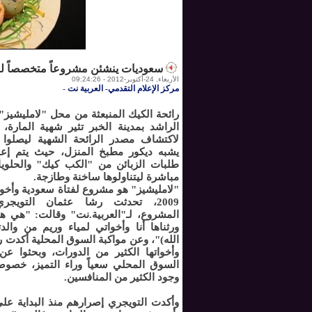
سعوديات ينشئن مشروعاً متخصصاً لصنع الـ 
الأربعاء, 24-أكتوبر-2012 - 09:24:26
مركز الإعلام التقدمي- العربية نت
-
رائحة الكيك المنبعثة من محل "لامليشيز
الراشد بمدينة الخبر تثير شهية المارة، 
لاكتشاف مصدر الرائحة الشهية ليصلوا 
يشبه ديكور مطبخ المنزل، حيث يتم إعد
طلبات الزبائن من "الكب كيك" والحلوي
مباشرة ليتناولوها ساخنة وطازجة.
"لامليشيز" هو مشروع لفتاة سعودية وأخوات
2009، تحدثت رشا عثمان التويجر
المشروع، لـ"العربية.نت" وقالت: "هي هو
ورثناها أنا وأخواتي لمياء وريم من والدت
الله)"، وعن مواكبة السوق المحلية أكدت ر
وأخواتها الكثير من الدورات، وبحثوا ع
السوق المحلي سعياً وراء التميز، خصو
وجود الكثير من المنافسين.
وأكدت التويجري إصرارهم منذ البداية ع