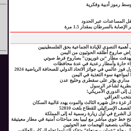
وسط رموز أدبية وفكرية
ل المساعدات عبر الحدود
صابة بالسرطان بمقدار 1.5 مرة
أهمية التصدي للإبادة الجماعية بحق الفلسطينيين
راض صاروخ أُطلقه الحوثيون من اليمن
ستهدفت مطار “بن غوريون” بصاروخ فرط صوتي
واء حارة وأمطار رعدية في عدة محافظات
 فوز عالمي في جوائز الاتحاد الدولي للصحافة الرياضية 2024
ا لمواجهة سوء التغذية في اليمن
مداري يؤثر على سقطرى وخليج عدن
لقطرية لشاعر الرسول
قل إلى الدوري الأمريكي!
منتخب العراقي
ار غزة دخل شهره الثالث والموت يهدد غالبية السكان
صف الإسرائيلي للقطاع بلغت 52810
ل الشرع في أول زيارة رسمية له إلى المملكة
تح خط جوي مباشر مع ليبيا بعد مباحثات أمنية في مطار معيتيقة
 يطالب بتصعيد الهجمات ضد الحوثيين
 رحلة “عمان – صنعاء” وتؤكد التزامها تجاه الركاب العالقين