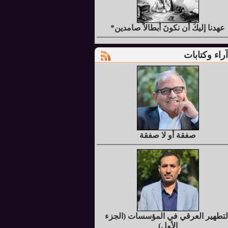
عهدنا إليكَ أن نكونَ أبطالاً صامدين*
آراء وكتابات
صفقة أو لا صفقة
لتطهير العرقي في المؤسسات (الجزء
الأول)