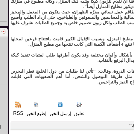
 أن نقدم للزبون كيكاً يشبه كيك المنزل، وكأنه مطبوخ في منزلك
يكور مطابخ المنازل أيضاً".
طاقم عمل نسائي مقرّه الظهران، حيث يتكون من المعمل والمخبز
لمالية والمحاسبين والمسوقين والطباخين، حتى ازداد الطلب وأصبح
ا حسب الطلب ولكل زبون تصميم خاص به وجميع الطلبات نشرف عليها
طبخ المنزل، وبسبب الإقبال الكبير قامت بافتتاح فرعين لمحلها
" بأشكال وألوان مختلفة وقد يكون أطرفها طلب لفتيات تنفيذ كيكة
ل البرقع بالنقاب.
ات الذروة، وقالت: "تأتي لنا طلبات من دول الخليج قطر البحرين
مثل طريقة التوصيل والشحن، أما أهم الصعوبات التي قابلت
ج الفيز والتراخيص.
RSS
تعليق
إرسل الخبر
إطبع الخبر
ة"
ا