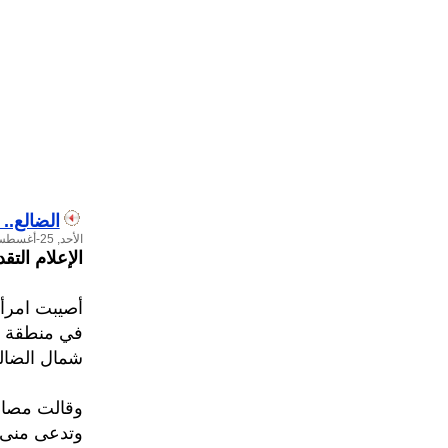
الضالع..
الأحد, 25-أغسطس-2019 - 15:41:15
الإعلام التق
أصيبت امرأ
في منطقة 
شمال الضالع
وقالت مصادر
وتدعى منى 