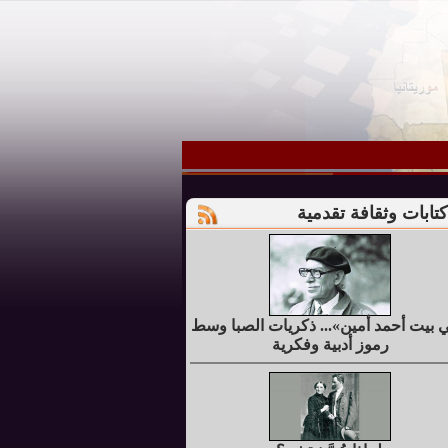
كتابات وثقافة تقدمية
 بيت أحمد أمين»... ذكريات الصبا وسط
رموز أدبية وفكرية