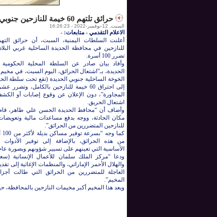
حرائق تلتهم 60 خيمة للنازحين جنوبي الحديدة
السبت, 12-نوفمبر-2022 - 16:26:23
الاعلام التقدمي - متابعات:
-
للنازحين في محافظة الحديدة الساحلية غربي البلاد
تضرر 100 أسرة.
وأفاد بيان صادر عن السلطة المحلية الحكومية
الحديدة، بـ”اشتعال الحرائق، اليوم السبت، في مخيم 
الخوخة الساحلية جنوبي الحديدة (تقع تحت سلطة الحك
إلى احتراق 60 خيمة للنازحين بالكامل، وتضرر
المجاورة”، دون الإعلان عن وقوع إصابات أو الك
اشتعال الحريق.
وأضاف أن “محافظ الحديدة الحسن علي طاهر، قام 
مكان الحادثة، ووجه بدفع مساعدات مالية وتعويضات 
للنازحين المتضررين من الحرائق”.
كما 
من هذه الحرائق، بالإضافة إلى توفير الأدوات 
الأساسية التي تعينهم على تسيير شؤونهم وبصورة عاج
ودعا “مركز الملك سلمان للأعمال الإنسانية (س
والهلال الأحمر الإماراتي، والمنظمات الإغاثية إلى تق
العاجلة للمتضررين من الحرائق التي طالت أجزا
المخيم”.
ويعد هذا المخيم أكبر مخيمات النازحين بالمحافظة، حي