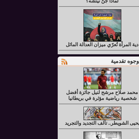
لماذا جُنَّ نيتشه؟
دية المرأة تُعرّي ميزان العدالة المائل
وجوه تقدمية
محمد صلاح مرشح لنيل جائزة أفضل
شخصية رياضية مؤثرة في بريطانيا
حيى الشويطر.. تآلف التجديد والتجريد