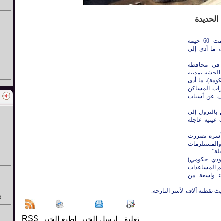
أعلنت السلطات اليمنية، السبت، أن حرائق التهمت 60 خيمة
، ما أدى إلى
 في محافظة
الجشة بمدينة
ومة)، ما أدى
 عشرات المساكن
شف عن أسباب
بالنزول إلى
عينية عاجلة
وجه “بسرعة توفير مساكن بديلة لأكثر من 100 أسرة تضررت
والمستلزمات
لة”.
عودي حكومي)
ديم المساعدات
ء واسعة من
ث تقطنه آلاف الأسر النازحة.
ي
RSS
تعليق
إرسل الخبر
إطبع الخبر