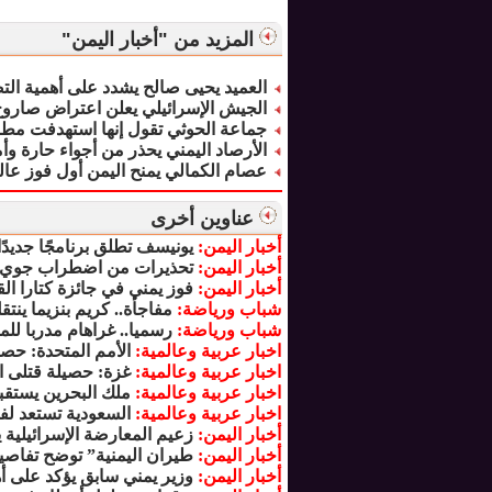
المزيد من "أخبار اليمن"
العميد يحيى صالح يشدد على أهمية الت
الجيش الإسرائيلي يعلن اعتراض صاروخ 
جماعة الحوثي تقول إنها استهدفت مط
الأرصاد اليمني يحذر من أجواء حارة 
عصام الكمالي يمنح اليمن أول فوز عالمي 
عناوين أخرى
أخبار اليمن:
يونيسف تطلق برنامجًا جديدً
أخبار اليمن:
تحذيرات من اضطراب جوي 
أخبار اليمن:
فوز يمني في جائزة كتارا ا
شباب ورياضة:
مفاجأة.. كريم بنزيما ينت
شباب ورياضة:
رسميا.. غراهام مدربا لل
اخبار عربية وعالمية:
الأمم المتحدة: حص
اخبار عربية وعالمية:
غزة: حصيلة قتلى الق
اخبار عربية وعالمية:
ملك البحرين يستقب
اخبار عربية وعالمية:
السعودية تستعد لف
أخبار اليمن:
زعيم المعارضة الإسرائيلية
أخبار اليمن:
طيران اليمنية” توضح تفاصيل
أخبار اليمن:
وزير يمني سابق يؤكد على 