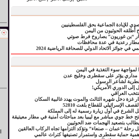
صدي للإبادة الجماعية بحق الفلسطينيين
أُطلقه الحوثيون من اليمن
ار “بن غوريون” بصاروخ فرط صوتي
وأمطار رعدية في عدة محافظات
في جوائز الاتحاد الدولي للصحافة الرياضية 2024
ا لمواجهة سوء التغذية في اليمن
مداري يؤثر على سقطرى وخليج عدن
لقطرية لشاعر الرسول
قل إلى الدوري الأمريكي!
منتخب العراقي
ار غزة دخل شهره الثالث والموت يهدد غالبية السكان
صف الإسرائيلي للقطاع بلغت 52810
ل الشرع في أول زيارة رسمية له إلى المملكة
تح خط جوي مباشر مع ليبيا بعد مباحثات أمنية في مطار معيتيقة
 يطالب بتصعيد الهجمات ضد الحوثيين
 رحلة “عمان – صنعاء” وتؤكد التزامها تجاه الركاب العالقين
ا
أهمية حماية سقطرى واستمرار تصنيفها كتراث عالمي