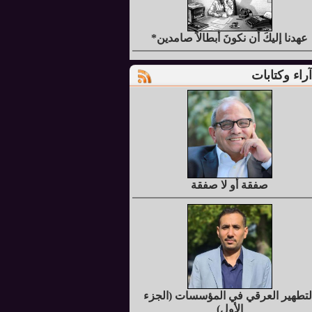
عهدنا إليكَ أن نكونَ أبطالاً صامدين*
آراء وكتابات
صفقة أو لا صفقة
لتطهير العرقي في المؤسسات (الجزء
الأول)