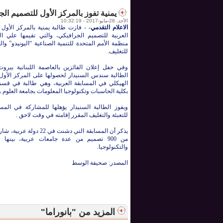
يمنية تفوز بالمركز الأول للتصميم ال
الأحد, 28-مايو-2017 - 10:32:19
الاعلام التقدمي-
-
فازت طالبة يمنية بالمركز الأول
العربية للتصميم الجرافيكي، والتي تقيمها علي الم
منظمة الأمم المتحدة للتنمية الصناعية “اليونيدو” وال
للتغليف.
وفي حفل إعلان الفائزين بالعاصمة اللبنانية بيروت، ت
الطالبة سندس السنيدار لحصولها على المركز الأول
الهيكلي في المسابقة العربية، وهي طالبة في قس
بكلية الحاسبات وتكنولوجيا المعلومات بجامعة العلوم وا
وبفوز الطالبة السنيدار يؤهلها للمشاركة في المسا
للتعبئة والتغليف المقرر إقامته في وقت لاحق .
يذكر أن المسابقة التي دشنت في 22 
من 900 تصميم من عدة جامعات عربية، بينها 
والتكنولوجيا.
المصدر: صحيفة الوسط
المزيد من "بانوراما"