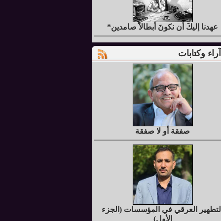
عهدنا إليكَ أن نكونَ أبطالاً صامدين*
آراء وكتابات
صفقة أو لا صفقة
لتطهير العرقي في المؤسسات (الجزء
الأول)