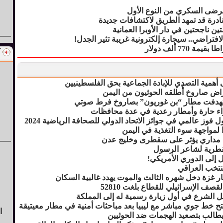
لمرضى السكري من النوع الأول
ادرة قد تمهد الطريق لاكتشافات جديدة
ن ناجحتين في دار الأوبرا العمانية
افتراضي.. سيجارة إلكترونية غريبة تثير الجدل!
77 ألف دولار
أهمية التصدي للإبادة الجماعية بحق الفلسطينيين
راض صاروخ أُطلقه الحوثيون من اليمن
ستهدفت مطار “بن غوريون” بصاروخ فرط صوتي
واء حارة وأمطار رعدية في عدة محافظات
 فوز عالمي في جوائز الاتحاد الدولي للصحافة الرياضية 2024
ا لمواجهة سوء التغذية في اليمن
مداري يؤثر على سقطرى وخليج عدن
لقطرية لشاعر الرسول
قل إلى الدوري الأمريكي!
منتخب العراقي
ار غزة دخل شهره الثالث والموت يهدد غالبية السكان
صف الإسرائيلي للقطاع بلغت 52810
ل الشرع في أول زيارة رسمية له إلى المملكة
تح خط جوي مباشر مع ليبيا بعد مباحثات أمنية في مطار معيتيقة
ا
 يطالب بتصعيد الهجمات ضد الحوثيين