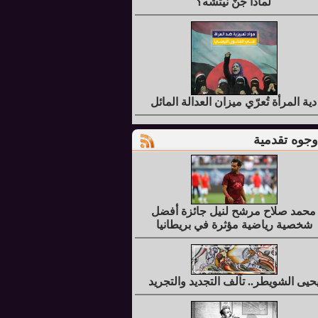
لماذا جُنَّ نيتشه؟
دية المرأة تُعرّي ميزان العدالة المائل
وجوه تقدمية
محمد صلاح مرشح لنيل جائزة أفضل
شخصية رياضية مؤثرة في بريطانيا
حيى الشويطر.. تآلف التجديد والتجريد