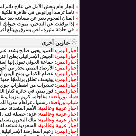
إنجاز هام ينعش الأمل في علاج دائم 
ناسا ترصد أورانوس في ظاهرة فلكية ن
الفنان القحوم يعبر عن سعادته بعد حفلتي
إذا توقفت عن التدخين، يموت حيوانك ال
في حادثة مثيرة.. لص يسرق ويبتلع أقراطا بقيمة 0
عناوين أخرى
أخبار اليمن:
العميد يحيى صالح يشدد على 
أخبار اليمن:
الجيش الإسرائيلي يعلن اعت
أخبار اليمن:
جماعة الحوثي تقول إنها ا
أخبار اليمن:
الأرصاد اليمني يحذر من أج
أخبار اليمن:
عصام الكمالي يمنح اليمن أول
أخبار اليمن:
يونيسف تطلق برنامجًا جديدً
أخبار اليمن:
تحذيرات من اضطراب جوي 
أخبار اليمن:
فوز يمني في جائزة كتارا ا
شباب ورياضة:
مفاجأة.. كريم بنزيما ينت
شباب ورياضة:
رسميا.. غراهام مدربا لل
اخبار عربية وعالمية:
الأمم المتحدة: حص
اخبار عربية وعالمية:
غزة: حصيلة قتلى الق
اخبار عربية وعالمية:
ملك البحرين يستقب
اخبار عربية وعالمية:
السعودية تستعد لف
أخبار اليمن:
زعيم المعارضة الإسرائيلية