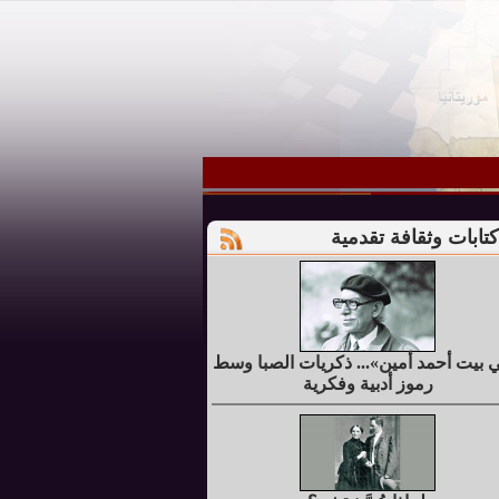
كتابات وثقافة تقدمية
 بيت أحمد أمين»... ذكريات الصبا وسط
رموز أدبية وفكرية