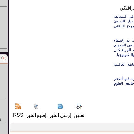
جرافيكي
 في المسابقة
دار السنويً
مركز اللبناني
م إِحْتِـفَاء
 في التصميم
م الجرافيكس
لتكنولوجيا.
بقة العالمية
دولة عربية، شارك فيها أضخم
جامعة العلوم
RSS
تعليق
إرسل الخبر
إطبع الخبر
ي