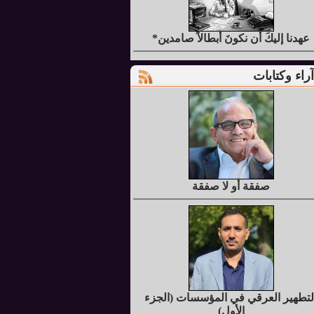
عهدنا إليكَ أن نكونَ أبطالاً صامدين*
آراء وكتابات
صفقة أو لا صفقة
لتطهير العرقي في المؤسسات (الجزء
الأول)