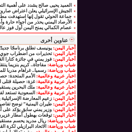
العميد يحيى صالح يشدد على أهمية الت
الجيش الإسرائيلي يعلن اعتراض صاروخ 
جماعة الحوثي تقول إنها استهدفت مط
الأرصاد اليمني يحذر من أجواء حارة 
عصام الكمالي يمنح اليمن أول فوز عالمي 
عناوين أخرى
أخبار اليمن:
يونيسف تطلق برنامجًا جديدً
أخبار اليمن:
تحذيرات من اضطراب جوي 
أخبار اليمن:
فوز يمني في جائزة كتارا ا
شباب ورياضة:
مفاجأة.. كريم بنزيما ينت
شباب ورياضة:
رسميا.. غراهام مدربا لل
اخبار عربية وعالمية:
الأمم المتحدة: حص
اخبار عربية وعالمية:
غزة: حصيلة قتلى الق
اخبار عربية وعالمية:
ملك البحرين يستقب
اخبار عربية وعالمية:
السعودية تستعد لف
أخبار اليمن:
زعيم المعارضة الإسرائيلية
أخبار اليمن:
طيران اليمنية” توضح تفاصيل
أخبار اليمن:
وزير يمني سابق يؤكد على 
أخبار اليمن:
توقعات بهطول أمطار غزيرة
شباب ورياضة:
ريال مدريد يحسم مستقبل 
شباب ورياضة:
الاتحاد البرازيلي لكرة ال
اخبار عربية وعالمية:
رويترز": الإمارات