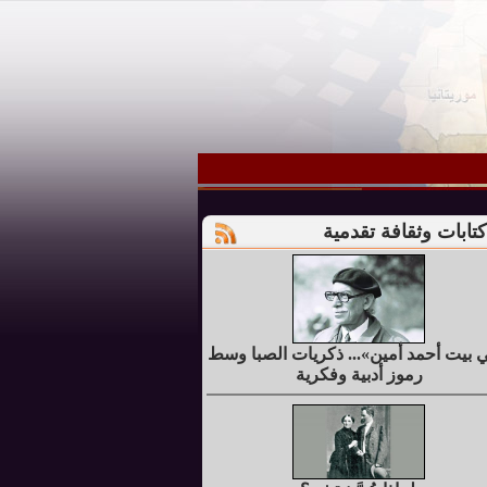
كتابات وثقافة تقدمية
 بيت أحمد أمين»... ذكريات الصبا وسط
رموز أدبية وفكرية