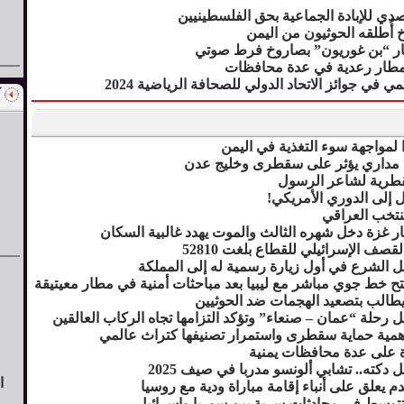
صدي للإبادة الجماعية بحق الفلسطينيين
أُطلقه الحوثيون من اليمن
ار “بن غوريون” بصاروخ فرط صوتي
وأمطار رعدية في عدة محافظات
في جوائز الاتحاد الدولي للصحافة الرياضية 2024
ا لمواجهة سوء التغذية في اليمن
مداري يؤثر على سقطرى وخليج عدن
لقطرية لشاعر الرسول
قل إلى الدوري الأمريكي!
منتخب العراقي
ار غزة دخل شهره الثالث والموت يهدد غالبية السكان
صف الإسرائيلي للقطاع بلغت 52810
ل الشرع في أول زيارة رسمية له إلى المملكة
تح خط جوي مباشر مع ليبيا بعد مباحثات أمنية في مطار معيتيقة
 يطالب بتصعيد الهجمات ضد الحوثيين
 رحلة “عمان – صنعاء” وتؤكد التزامها تجاه الركاب العالقين
أهمية حماية سقطرى واستمرار تصنيفها كتراث عالمي
 على عدة محافظات يمنية
دكته.. تشابي ألونسو مدربا في صيف 2025
ا
قدم يعلق على أنباء إقامة مباراة ودية مع روسيا
 تتوسط في محادثات سرية بين سوريا وإسرائيل