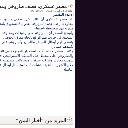
مصدر عسكري: قصف صاروخي ومدفعي
الثلاثاء, 26-إبريل-2016 - 09:16:29
الاعلام التقدمي-
-
أكد مصدر عسكري أن #‏الجيـش_اليمنـي مسنودٍ ب
محاولات زحف جديدة لمرتزقة العدوان #‏السعودي بات
مديرية نهم بمحافظة #‏صنعاء.
وأوضح المصدر أن المرتزقة نفذوا زحوفات ومحاولات 
السعدي في حريب نهم الواقع باتجاه مفرق الجوف ،
وتصدى لهم أبطال الجيش واللجان وأجبروهم على ا
تكبيدهم خسائر .
وكانت مصادر محلية أكدت استمرار المرتزقة في ال
والصاروخي على محيط جبل الشبكة الاستراتيجي في
شهدت معارك وغارات عنيفة ، ومحاولات مستميتة للاس
خلال الأشهر الماضية ، فشلت أمام استبسال ابطال قو
الباسلة.
المزيد من "أخبار اليمن"