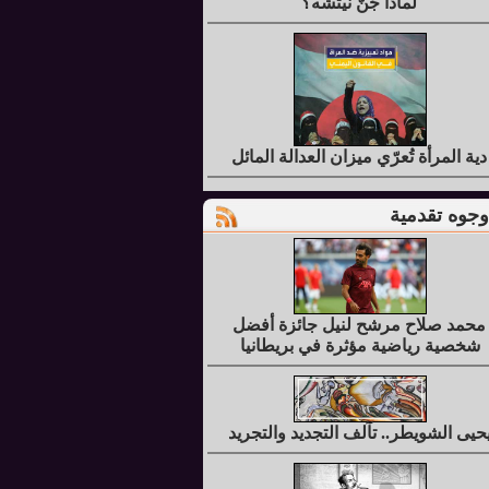
لماذا جُنَّ نيتشه؟
دية المرأة تُعرّي ميزان العدالة المائل
وجوه تقدمية
محمد صلاح مرشح لنيل جائزة أفضل
شخصية رياضية مؤثرة في بريطانيا
حيى الشويطر.. تآلف التجديد والتجريد