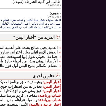
طالب في كليه الشرطه (ضيف)
29-03-2013
(ضيف)
29-03-2013
الامتى سوف ننتظر هذا الظلم والامتى سوف تظلون 
ظلم وجبروت الاداره وأني احمل المسؤوليه الكامله 
طالب في كليه الشرطه الساكت عن الحق شيطان أ
المزيد من "أخبار اليمن"
العميد يحيى صالح يشدد على أهمية الت
الجيش الإسرائيلي يعلن اعتراض صاروخ 
جماعة الحوثي تقول إنها استهدفت مط
الأرصاد اليمني يحذر من أجواء حارة 
عصام الكمالي يمنح اليمن أول فوز عالمي 
عناوين أخرى
أخبار اليمن:
يونيسف تطلق برنامجًا جديدً
أخبار اليمن:
تحذيرات من اضطراب جوي 
أخبار اليمن:
فوز يمني في جائزة كتارا ا
شباب ورياضة:
مفاجأة.. كريم بنزيما ينت
شباب ورياضة:
رسميا.. غراهام مدربا لل
اخبار عربية وعالمية:
الأمم المتحدة: حص