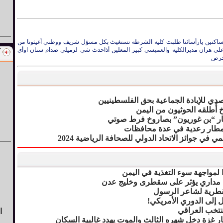
ساكتين يارأسائنا طلبت كليه الشرطه تستغيث بكل مسؤل شريف ووطني أغيثونا من
على هران مديرالكليه والعميسي كبير المعلين أذاحدث شي لزميلي صدام سنان اوأي
خرص
صدي للإبادة الجماعية بحق الفلسطينيين
أُطلقه الحوثيون من اليمن
ار “بن غوريون” بصاروخ فرط صوتي
وأمطار رعدية في عدة محافظات
في جوائز الاتحاد الدولي للصحافة الرياضية 2024
ا لمواجهة سوء التغذية في اليمن
مداري يؤثر على سقطرى وخليج عدن
لقطرية لشاعر الرسول
قل إلى الدوري الأمريكي!
منتخب العراقي
ا
ار غزة دخل شهره الثالث والموت يهدد غالبية السكان