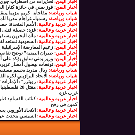
أخبار اليمن:
تحذيرات من اضطراب جوي 
أخبار اليمن:
فوز يمني في جائزة كتارا ا
شباب ورياضة:
مفاجأة.. كريم بنزيما ينت
شباب ورياضة:
رسميا.. غراهام مدربا لل
اخبار عربية وعالمية:
الأمم المتحدة: حص
اخبار عربية وعالمية:
غزة: حصيلة قتلى الق
اخبار عربية وعالمية:
ملك البحرين يستقب
اخبار عربية وعالمية:
السعودية تستعد لف
أخبار اليمن:
زعيم المعارضة الإسرائيلية
أخبار اليمن:
طيران اليمنية” توضح تفاصيل
أخبار اليمن:
وزير يمني سابق يؤكد على 
أخبار اليمن:
توقعات بهطول أمطار غزيرة
شباب ورياضة:
ريال مدريد يحسم مستقبل 
شباب ورياضة:
الاتحاد البرازيلي لكرة ال
اخبار عربية وعالمية:
رويترز": الإمارات
اخبار عربية وعالمية:
مقتل 20 فل
غرب غزة
اخبار عربية وعالمية:
كتائب القسام: قت
كمين في رفح
اخبار عربية وعالمية:
الاتحاد الأوروبي 
اخبار عربية وعالمية:
السيسي يتحدث عن ا