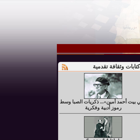
كتابات وثقافة تقدمية
 بيت أحمد أمين»... ذكريات الصبا وسط
رموز أدبية وفكرية