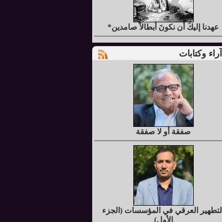
عهدنا إليكَ أن نكونَ أبطالاً صامدين*
آراء وكتابات
صفقة أو لا صفقة
لتطهير العرقي في المؤسسات (الجزء
الأول)