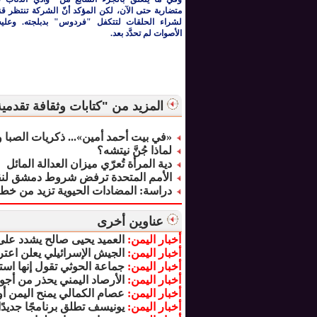
متضاربة حتى الآن، لكن المؤكد أنّ الشركة تنتظر ق
لشراء الحلقات لتتكفل "فردوس" بدبلجته. وعليه
الأصوات لم تحدَّد بعد.
المزيد من "كتابات وثقافة تقدمي
«في بيت أحمد أمين»... ذكريات الصبا 
لماذا جُنَّ نيتشه؟
دية المرأة تُعرّي ميزان العدالة المائل
الأمم المتحدة ترفض شروط دمشق لنق
دراسة: المضادات الحيوية تزيد من خطر الإ
عناوين أخرى
أخبار اليمن:
العميد يحيى صالح يشدد على 
أخبار اليمن:
الجيش الإسرائيلي يعلن اعت
أخبار اليمن:
جماعة الحوثي تقول إنها ا
أخبار اليمن:
الأرصاد اليمني يحذر من أج
أخبار اليمن:
عصام الكمالي يمنح اليمن أول
أخبار اليمن:
يونيسف تطلق برنامجًا جديدً