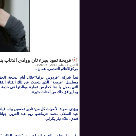
فريحة تعود بجزء ثان ووادي الذئاب ين
الاثنين, 21-يناير-2013 - 21:26:36
مركزالاعلام التقدمي- عمان
-
تبدأ شركة "فردوس دراما"خلال أيام بدبلجة الجز
مسلسل "فريحة" الذي يتحدث عن تلك الفتاة الفق
التي يعمل والدها كحارس عمارة ووالدتها في خدمة أث
وما يرافق ذلك من أحداث مثيرة.
ويؤدي بطولة الأصوات كل من: نادين تحسين بيك، فيلد
عبد السلام، محمد خرماشو، ريم عبد العزيز، جيانا
فندي، علاء ديار بكرلي.
وفي ما يتعلق بالجزء السابع من "وادي الذئاب"، ف