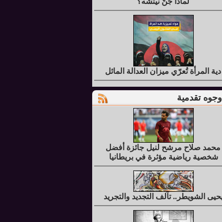
لماذا جُنَّ نيتشه؟
دية المرأة تُعرّي ميزان العدالة المائل
وجوه تقدمية
محمد صلاح مرشح لنيل جائزة أفضل
شخصية رياضية مؤثرة في بريطانيا
حيى الشويطر.. تآلف التجديد والتجريد