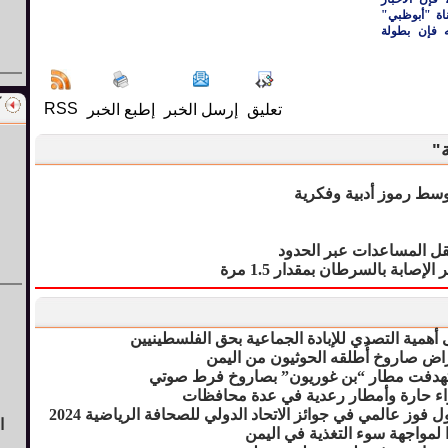
ناة "أبوظبي"
 فإن بطولة
RSS
تعليق
إرسل الخبر
إطبع الخبر
ة"
وسط رموز أدبية وفكرية
ل المساعدات عبر الحدود
صابة بالسرطان بمقدار 1.5 مرة
أهمية التصدي للإبادة الجماعية بحق الفلسطينيين
راض صاروخ أُطلقه الحوثيون من اليمن
ستهدفت مطار “بن غوريون” بصاروخ فرط صوتي
واء حارة وأمطار رعدية في عدة محافظات
 فوز عالمي في جوائز الاتحاد الدولي للصحافة الرياضية 2024
ا
ا لمواجهة سوء التغذية في اليمن