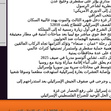
مداري يؤثر على سقطرى وخليج عدن
لقطرية لشاعر الرسول
قل إلى الدوري الأمريكي!
منتخب العراقي
ار غزة دخل شهره الثالث والموت يهدد غالبية السكان
صف الإسرائيلي للقطاع بلغت 52810
ل الشرع في أول زيارة رسمية له إلى المملكة
تح خط جوي مباشر مع ليبيا بعد مباحثات أمنية في مطار معيتيقة
 يطالب بتصعيد الهجمات ضد الحوثيين
 رحلة “عمان – صنعاء” وتؤكد التزامها تجاه الركاب العالقين
أهمية حماية سقطرى واستمرار تصنيفها كتراث عالمي
 على عدة محافظات يمنية
دكته.. تشابي ألونسو مدربا في صيف 2025
قدم يعلق على أنباء إقامة مباراة ودية مع روسيا
 تتوسط في محادثات سرية بين سوريا وإسرائيل
سطينيا وإصابة العشرات بغارة إسرائيلية استهدفت مطعما وسوقا شعبيا
لى وجرحى في صفوف الجيش الإسرائيلي بعد استدراجهم إلى
يحث إسرائيل على رفع الحصار عن غزة
لحل الوحيد للصراع الفلسطيني الإسرائيلي